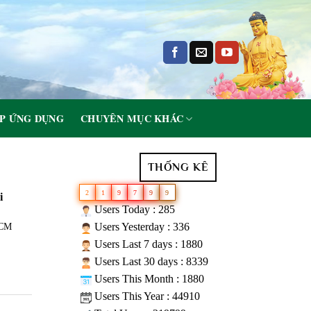
P ỨNG DỤNG
CHUYÊN MỤC KHÁC
THỐNG KÊ
2
1
9
7
9
9
i
Users Today : 285
Users Yesterday : 336
HCM
Users Last 7 days : 1880
Users Last 30 days : 8339
Users This Month : 1880
Users This Year : 44910