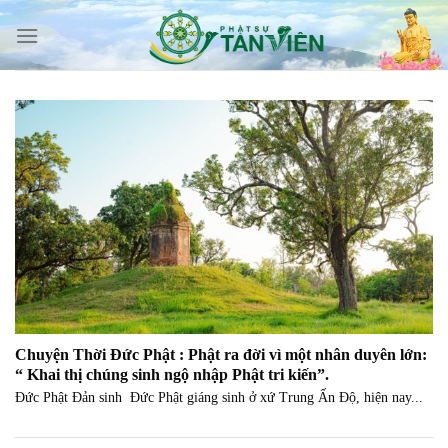
Skip
to
content
Chuyện Thời Đức Phật : Phật ra đời vì một nhân duyên lớn:
“ Khai thị chúng sinh ngộ nhập Phật tri kiến”.
Đức Phật Đản sinh Đức Phật giáng sinh ở xứ Trung Ấn Độ, hiện nay...