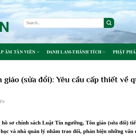
P ÂM TẢN VIÊN
DANH LAM-THÁNH TÍCH
PHẬT PHÁ
giáo (sửa đổi): Yêu cầu cấp thiết về 
IÊN
 hồ sơ chính sách Luật Tín ngưỡng, Tôn giáo (sửa đổi) tiế
 học và nhà quản lý nhằm trao đổi, phản biện những vấn 