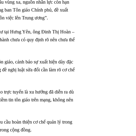
âu vùng xa, nguồn nhân lực còn hạn
g ban Tôn giáo Chính phủ, đề xuất
dồn việc lên Trung ương”.
Như tại Hưng Yên, ông Đinh Thị Hoàn –
 hành chưa có quy định rõ nên chưa thể
 giáo, cảnh báo sự xuất hiện dày đặc
đề nghị luật sửa đổi cần làm rõ cơ chế
 trực tuyến là xu hướng đã diễn ra dù
iềm tin tôn giáo trên mạng, không nên
êu cầu hoàn thiện cơ chế quản lý trong
trong cộng đồng.