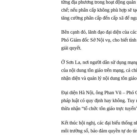
từng địa phương trong hoạt động quản
chế; nếu phân cấp không phù hợp sẽ t
tăng cường phân cấp đến cấp xã để ngườ
Bên cạnh đó, lãnh đạo đại diện của cá
Phó Giám đốc Sở Nội vụ, cho biết tỉnh
giải quyết.
Ở Sơn La, nơi người dân sử dụng mạng
của nội dung tôn giáo trên mạng, cả ch
nhận diện và quản lý nội dung tôn giáo
Đại diện Hà Nội, ông Phan Vũ – Phó Gi
pháp luật có quy định hay không. Tuy n
thừa nhận “tổ chức tôn giáo trực tuyến
Kết thúc hội nghị, các đại biểu thống n
môi trường số, bảo đảm quyền tự do tí