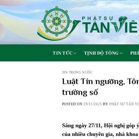
Skip
to
content
TIN TỨC
TỊNH ĐỘ TÔNG
PHÁ
TIN TRONG NƯỚC
Luật Tín ngưỡng, Tôn 
trường số
POSTED ON
28/11/2025
BY
PHẬT SỰ TẢN V
Sáng ngày 27/11, Hội nghị góp ý
của nhiều chuyên gia, nhà khoa