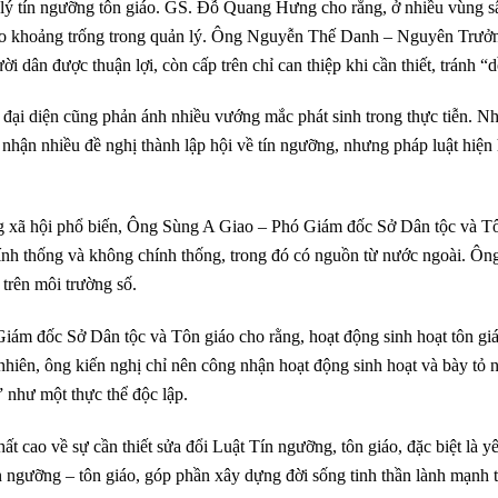
 lý tín ngưỡng tôn giáo. GS. Đỗ Quang Hưng cho rằng, ở nhiều vùng s
ạo khoảng trống trong quản lý. Ông Nguyễn Thế Danh – Nguyên Trưởn
i dân được thuận lợi, còn cấp trên chỉ can thiệp khi cần thiết, tránh “
c đại diện cũng phản ánh nhiều vướng mắc phát sinh trong thực tiễn. 
 nhận nhiều đề nghị thành lập hội về tín ngưỡng, nhưng pháp luật hiện
 xã hội phổ biến, Ông Sùng A Giao – Phó Giám đốc Sở Dân tộc và Tôn
ính thống và không chính thống, trong đó có nguồn từ nước ngoài. Ông 
 trên môi trường số.
ám đốc Sở Dân tộc và Tôn giáo cho rằng, hoạt động sinh hoạt tôn giáo
hiên, ông kiến nghị chỉ nên công nhận hoạt động sinh hoạt và bày tỏ n
” như một thực thể độc lập.
hất cao về sự cần thiết sửa đổi Luật Tín ngưỡng, tôn giáo, đặc biệt là y
n ngưỡng – tôn giáo, góp phần xây dựng đời sống tinh thần lành mạnh 