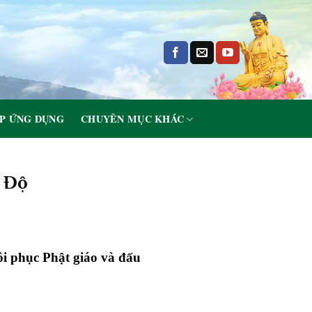
P ỨNG DỤNG
CHUYÊN MỤC KHÁC
n Độ
ôi phục Phật giáo và đấu