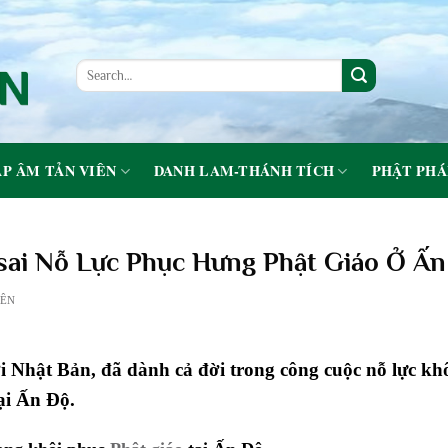
P ÂM TẢN VIÊN
DANH LAM-THÁNH TÍCH
PHẬT PHÁ
sai Nỗ Lực Phục Hưng Phật Giáo Ở Ấ
IÊN
i Nhật Bản, đã dành cả đời trong công cuộc nỗ lực kh
tại Ấn Độ.