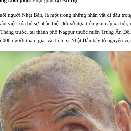
ong khôi phục
Phật giáo
tại Ấn Độ
tuổi người Nhật Bản, là một trong những nhân vật đi đầu tron
ào việc xóa bỏ sự phân biệt đối xử dựa trên giai cấp xã hội,
ử. Tháng trước, tại thành phố Nagpur thuộc miền Trung Ấn Độ,
.000 người tham gia, và 15 tu sĩ Nhật Bản bày tỏ nguyện vọn