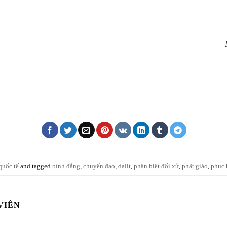
quốc tế
and tagged
bình đẳng
,
chuyển đạo
,
dalit
,
phân biệt đối xử
,
phật giáo
,
phục 
VIÊN