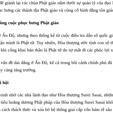
để giành lại các chùa Phật giáo nằm dưới sự quản lý của đạ
c hưng các thánh địa Phật giáo và củng cố bình đẳng tôn giá
công cuộc phục hưng Phật giáo
 Ấn Độ, nhưng theo thống kê từ cuộc điều tra dân số quốc g
ận mình là Phật tử. Tuy nhiên, Hòa thượng ước tính con số thự
khi công khai bản thân là Phật tử do sợ mất đi các phúc lợi x
t vấn đề dai dẳng ở Ấn Độ, kể cả trong bối cảnh chính phủ đã
ày càng tăng trưởng.
ã hội
 sinh nhờ các nhà lãnh đạo như Hòa thượng Surei Sasai, những
 tiêu hoằng dương Phật pháp của Hòa thượng Surei Sasai kh
 cách thách thức và xóa bỏ hệ thống giai cấp vốn bám rễ sâu