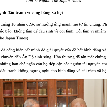
Ảnh 1: Nguồn The Japan Times
ệnh đấu tranh vì công bằng xã hội
2 tháng 10 nhận được sự hưởng ứng mạnh mẽ từ tín chúng. Phá
c báo, không làm để cầu sinh về cõi lành. Tôi làm vì nhiệm 
The Japan Times)
đã cống hiến hết mình để giải quyết vấn đề bất bình đẳng xã 
khi chuyển đến Ấn Độ sinh sống, Hòa thượng đã tận mắt chứn
 những hạn chế ngăn cản họ tiếp cận các nguồn tài nguyên c
ấu tranh không ngừng nghỉ cho bình đẳng và cải cách xã hội