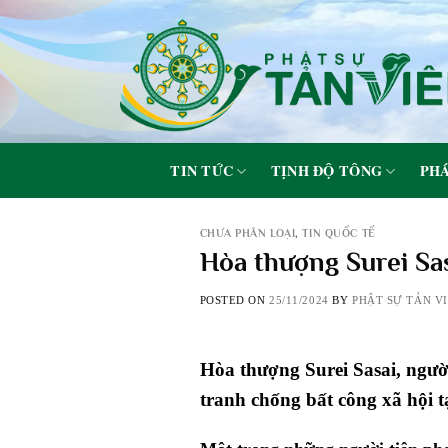
Skip
to
content
TIN TỨC
TỊNH ĐỘ TÔNG
PHÁ
CHƯA PHÂN LOẠI
,
TIN QUỐC TẾ
Hòa thượng Surei Sa
POSTED ON
25/11/2024
BY
PHẬT SỰ TẢN V
Hòa thượng Surei Sasai, ngườ
tranh chống bất công xã hội 