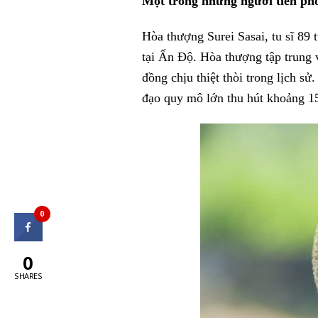
Một trong những người tiên ph
Hòa thượng Surei Sasai, tu sĩ 89 
tại Ấn Độ. Hòa thượng tập trung v
đồng chịu thiệt thòi trong lịch s
đạo quy mô lớn thu hút khoảng 15
0
0
SHARES