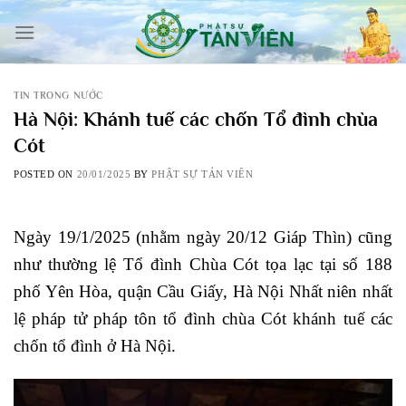
Skip
to
content
TIN TRONG NƯỚC
Hà Nội: Khánh tuế các chốn Tổ đình chùa
Cót
POSTED ON
20/01/2025
BY
PHẬT SỰ TẢN VIÊN
Ngày 19/1/2025 (nhằm ngày 20/12 Giáp Thìn) cũng
như thường lệ Tổ đình Chùa Cót tọa lạc tại số 188
phố Yên Hòa, quận Cầu Giấy, Hà Nội Nhất niên nhất
lệ pháp tử pháp tôn tổ đình chùa Cót khánh tuế các
chốn tổ đình ở Hà Nội.