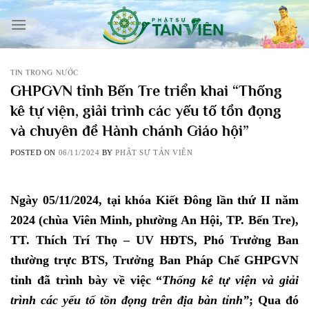
Skip
to
content
TIN TRONG NƯỚC
GHPGVN tỉnh Bến Tre triển khai “Thống
kê tự viện, giải trình các yếu tố tồn đọng
và chuyên đề Hành chánh Giáo hội”
POSTED ON
06/11/2024
BY
PHẬT SỰ TẢN VIÊN
Ngày 05/11/2024, tại khóa Kiết Đông lần thứ II năm
2024 (chùa Viên Minh, phường An Hội, TP. Bến Tre),
TT. Thích Trí Thọ – UV HĐTS, Phó Trưởng Ban
thường trực BTS, Trưởng Ban Pháp Chế GHPGVN
tỉnh đã trình bày về việc “
Thống kê tự viện và giải
trình các yếu tố tồn đọng trên địa bàn tỉnh”
; Qua đó