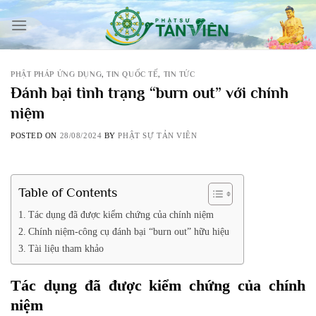
Skip
to
content
PHẬT PHÁP ỨNG DỤNG
,
TIN QUỐC TẾ
,
TIN TỨC
Đánh bại tình trạng “burn out” với chính
niệm
POSTED ON
28/08/2024
BY
PHẬT SỰ TẢN VIÊN
Table of Contents
Tác dụng đã được kiểm chứng của chính niệm
Chính niệm-công cụ đánh bại “burn out” hữu hiệu
Tài liệu tham khảo
Tác dụng đã được kiểm chứng của chính
niệm