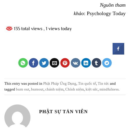
Nguồn tham
khảo
: Psychology Today
135 total views
, 1 views today
This entry was posted in
Phật Pháp Ứng Dụng
,
Tin quốc tế
,
Tin tức
and
tagged
burn out
,
burnout
,
chánh niệm
,
Chính niệm
,
kiệt sức
,
mindfulness
.
PHẬT SỰ TẢN VIÊN