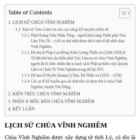
Table of Contents
LỊCH SỬ CHÙA VĨNH NGHIÊM
Tam tổ Trúc Lâm và các cao tăng kế truyền chốn tổ
Phật Hoàng Trần Nhân Tông – người khai sáng Thiền phái Trúc
Lâm Yên Tử – vị tổ sư thứ nhất được thờ ở nhà tổ đệ nhất chùa
Vĩnh Nghiêm.
Đệ nhị tổ Pháp Loa Ðồng Kiên Cương Thiền sư (1284 1430) là
Tổ đời thứ hai của thiền phái Trúc Lâm trụ trì chùa Vĩnh Nghiêm,
người đã tổ chức nhiều đợt in kinh sách Phật tại thiền viện Quỳnh
Lâm và Chốn Tổ Vĩnh Nghiêm trong thế kỷ XIV.
Đệ tam tổ Huyền Quang Lý Đạo Tái Thiền sư (1254 – 1334):
Các sư tổ kế truyền qua các thời tiền sử được thờ ở chùa Vĩnh
Nghiêm, huyện Yên Dũng.
KIẾN TRÚC CHÙA VĨNH NGHIÊM
PHẦN II MỘC BẢN CHÙA VĨNH NGHIÊM
KẾT LUẬN
LỊCH SỬ CHÙA VĨNH NGHIÊM
Chùa Vĩnh Nghiêm được xây dựng từ thời Lý, có tên là