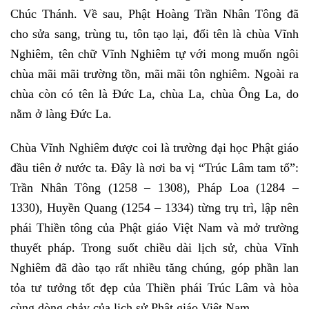
Chúc Thánh. Về sau, Phật Hoàng Trần Nhân Tông đã
cho sửa sang, trùng tu, tôn tạo lại, đổi tên là chùa Vĩnh
Nghiêm, tên chữ Vĩnh Nghiêm tự với mong muốn ngôi
chùa mãi mãi trường tồn, mãi mãi tôn nghiêm. Ngoài ra
chùa còn có tên là Đức La, chùa La, chùa Ông La, do
nằm ở làng Đức La.
Chùa Vĩnh Nghiêm được coi là trường đại học Phật giáo
đầu tiên ở nước ta. Đây là nơi ba vị “Trúc Lâm tam tổ”:
Trần Nhân Tông (1258 – 1308), Pháp Loa (1284 –
1330), Huyền Quang (1254 – 1334) từng trụ trì, lập nên
phái Thiền tông của Phật giáo Việt Nam và mở trường
thuyết pháp. Trong suốt chiều dài lịch sử, chùa Vĩnh
Nghiêm đã đào tạo rất nhiều tăng chúng, góp phần lan
tỏa tư tưởng tốt đẹp của Thiền phái Trúc Lâm và hòa
cùng dòng chảy của lịch sử Phật giáo Việt Nam.