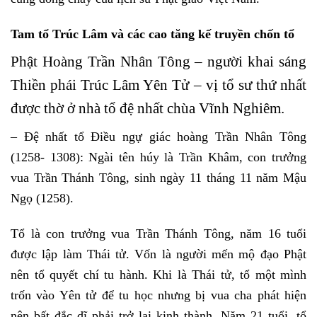
Tam tổ Trúc Lâm và các cao tăng kế truyền chốn tổ
Phật Hoàng Trần Nhân Tông – người khai sáng
Thiền phái Trúc Lâm Yên Tử – vị tổ sư thứ nhất
được thờ ở nhà tổ đệ nhất chùa Vĩnh Nghiêm.
– Đệ nhất tổ Điều ngự giác hoàng Trần Nhân Tông
(1258- 1308): Ngài tên húy là Trần Khâm, con trưởng
vua Trần Thánh Tông, sinh ngày 11 tháng 11 năm Mậu
Ngọ (1258).
Tổ là con trưởng vua Trần Thánh Tông, năm 16 tuổi
được lập làm Thái tử. Vốn là người mến mộ đạo Phật
nên tổ quyết chí tu hành. Khi là Thái tử, tổ một mình
trốn vào Yên tử để tu học nhưng bị vua cha phát hiện
nên bất đắc dĩ phải trở lại kinh thành. Năm 21 tuổi, tổ