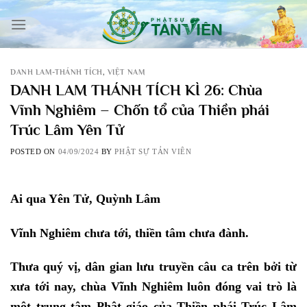
Skip
to
content
DANH LAM-THÁNH TÍCH
,
VIỆT NAM
DANH LAM THÁNH TÍCH KÌ 26: Chùa
Vĩnh Nghiêm – Chốn tổ của Thiền phái
Trúc Lâm Yên Tử
POSTED ON
04/09/2024
BY
PHẬT SỰ TẢN VIÊN
Ai qua Yên Tử, Quỳnh Lâm
Vĩnh Nghiêm chưa tới, thiền tâm chưa đành.
Thưa quý vị, dân gian lưu truyền câu ca trên bởi từ
xưa tới nay, chùa Vĩnh Nghiêm luôn đóng vai trò là
một trung tâm Phật giáo của Thiền phái Trúc Lâm