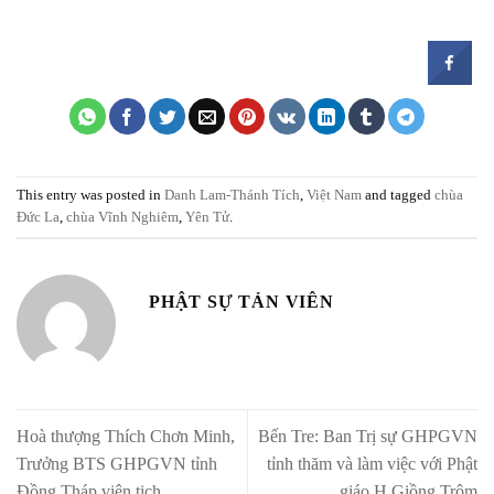
This entry was posted in
Danh Lam-Thánh Tích
,
Việt Nam
and tagged
chùa
Đức La
,
chùa Vĩnh Nghiêm
,
Yên Tử
.
PHẬT SỰ TẢN VIÊN
Hoà thượng Thích Chơn Minh,
Bến Tre: Ban Trị sự GHPGVN
Trưởng BTS GHPGVN tỉnh
tỉnh thăm và làm việc với Phật
Đồng Tháp viên tịch
giáo H.Giồng Trôm