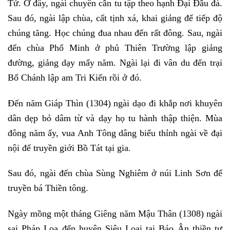
Tử. Ở đây, ngài chuyên cần tu tập theo hạnh Đại Đầu đà.
Sau đó, ngài lập chùa, cất tịnh xá, khai giảng để tiếp độ
chúng tăng. Học chúng đua nhau đến rất đông. Sau, ngài
đến chùa Phổ Minh ở phủ Thiên Trường lập giảng
đường, giảng dạy mấy năm. Ngài lại đi vân du đến trại
Bố Chánh lập am Tri Kiến rồi ở đó.
Đến năm Giáp Thìn (1304) ngài dạo đi khắp nơi khuyên
dân dẹp bỏ dâm từ và dạy họ tu hành thập thiện. Mùa
đông năm ấy, vua Anh Tông dâng biểu thỉnh ngài về đại
nội để truyền giới Bồ Tát tại gia.
Sau đó, ngài đến chùa Sùng Nghiêm ở núi Linh Sơn để
truyền bá Thiền tông.
Ngày mồng một tháng Giêng năm Mậu Thân (1308) ngài
sai Pháp Loa đến huyện Siêu Loại tại Báo Ân thiền tự