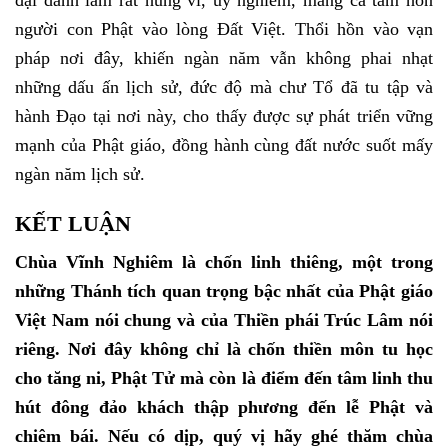
đại danh lam rất hùng vĩ, uy nghiêm, mang cả tâm hồn
người con Phật vào lòng Đất Việt. Thổi hồn vào vạn
pháp nơi đây, khiến
ngàn năm vẫn không phai nhạt
những dấu ấn lịch sử, đức độ mà chư Tổ đã tu tập và
hành Đạo tại nơi này,
cho thấy được sự phát triển vững
mạnh của Phật giáo, đồng hành cùng đất nước suốt mấy
ngàn năm lịch sử.
KẾT LUẬN
Chùa Vĩnh Nghiêm là chốn linh thiêng, một trong
những Thánh tích quan trọng bậc nhất của Phật giáo
Việt Nam nói chung và của Thiền phái Trúc Lâm nói
riêng. Nơi đây không chỉ là chốn thiền môn tu học
cho tăng ni, Phật Tử mà còn là điểm đến tâm linh thu
hút đông đảo khách thập phương đến lễ Phật và
chiêm bái. Nếu có dịp, quý vị hãy ghé thăm chùa