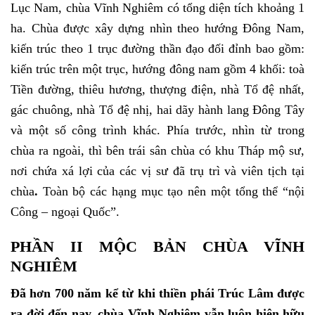
Lục Nam, chùa Vĩnh Nghiêm có tổng diện tích khoảng 1
ha. Chùa được xây dựng nhìn theo hướng Đông Nam,
kiến trúc theo 1 trục đường thần đạo đối đỉnh bao gồm:
kiến trúc trên một trục, hướng đông nam gồm 4 khối: toà
Tiền đường, thiêu hương, thượng điện, nhà Tổ đệ nhất,
gác chuông, nhà Tổ đệ nhị, hai dãy hành lang Đông Tây
và một số công trình khác. Phía trước, nhìn từ trong
chùa ra ngoài, thì bên trái sân chùa có khu Tháp mộ sư,
nơi chứa xá lợi của các vị sư đã trụ trì và viên tịch tại
chùa
.
Toàn bộ các hạng mục tạo nên một tổng thể “nội
Công – ngoại Quốc”.
PHẦN II MỘC BẢN CHÙA VĨNH
NGHIÊM
Đã hơn 700 năm kể từ khi thiền phái Trúc Lâm được
ra đời đến nay, chùa Vĩnh Nghiêm vẫn luôn hiện hữu