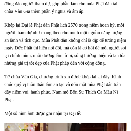
đông đảo người tham dự, góp phần làm cho mùa Phật đản tại
chùa Vân Gia thêm phần ý nghĩa và ấm áp.
Khép lại Đại lễ Phật đản Phật lịch 2570 trong niềm hoan hỷ, mỗi
người tham dự như mang theo cho mình một nguồn năng lượng
an lành và tích cực. Mùa Phật đản không chỉ là dịp để tưởng niệm
ngày Đức Phật thị hiện nơi đời, mà còn là cơ hội để mỗi người soi
lại chính mình, nuôi dưỡng tâm từ bi, sống hướng thiện và lan tỏa
những giá trị tốt đẹp của Phật pháp đến với cộng đồng.
Từ chùa Vân Gia, chương trình xin được khép lại tại đây. Kính
chúc quý vị luôn thân tâm an lạc và đón một mùa Phật đản tràn
đầy niềm vui, hạnh phúc. Nam mô Bổn Sư Thích Ca Mâu Ni
Phật.
Một số hình ảnh được ghi nhận tại Đại lễ: