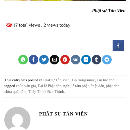
Phật sự Tản Viên
17 total views
, 2 views today
This entry was posted in
Phật sự Tản Viên
,
Tin trong nước
,
Tin tức
and
tagged
chùa vân gia
,
Đại lễ Phật đản
,
nghi lễ tắm phật
,
Phật đản
,
phật đản
chùa quất lâm
,
Thầy Thích Đạo Thịnh
.
PHẬT SỰ TẢN VIÊN