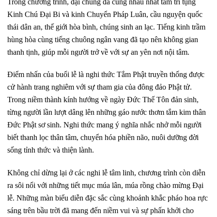
Trong chương trình, đại chúng đã cùng nhau nhất tâm trì tụng
Kinh Chú Đại Bi và kinh Chuyển Pháp Luân, cầu nguyện quốc
thái dân an, thế giới hòa bình, chúng sinh an lạc. Tiếng kinh trầm
hùng hòa cùng tiếng chuông ngân vang đã tạo nên không gian
thanh tịnh, giúp mỗi người trở về với sự an yên nơi nội tâm.
Điểm nhấn của buổi lễ là nghi thức Tắm Phật truyền thống được
cử hành trang nghiêm với sự tham gia của đông đảo Phật tử.
Trong niềm thành kính hướng về ngày Đức Thế Tôn đản sinh,
từng người lần lượt dâng lên những gáo nước thơm tắm kim thân
Đức Phật sơ sinh. Nghi thức mang ý nghĩa nhắc nhở mỗi người
biết thanh lọc thân tâm, chuyển hóa phiền não, nuôi dưỡng đời
sống tỉnh thức và thiện lành.
Không chỉ dừng lại ở các nghi lễ tâm linh, chương trình còn diễn
ra sôi nổi với những tiết mục múa lân, múa rồng chào mừng Đại
lễ. Những màn biểu diễn đặc sắc cùng khoảnh khắc pháo hoa rực
sáng trên bầu trời đã mang đến niềm vui và sự phấn khởi cho