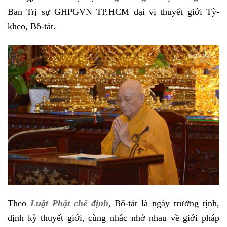
Ban Trị sự GHPGVN TP.HCM đại vị thuyết giới Tỳ-
kheo, Bồ-tát.
Theo
Luật Phật chế định
, Bố-tát là ngày trưởng tịnh,
định kỳ thuyết giới, cùng nhắc nhở nhau về giới pháp