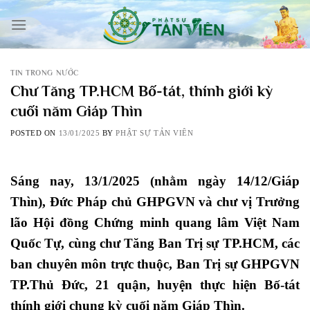
Skip
to
content
TIN TRONG NƯỚC
Chư Tăng TP.HCM Bố-tát, thính giới kỳ
cuối năm Giáp Thìn
POSTED ON
13/01/2025
BY
PHẬT SỰ TẢN VIÊN
Sáng nay, 13/1/2025 (nhằm ngày 14/12/Giáp
Thìn), Đức Pháp chủ GHPGVN và chư vị Trưởng
lão Hội đồng Chứng minh quang lâm Việt Nam
Quốc Tự, cùng chư Tăng Ban Trị sự TP.HCM, các
ban chuyên môn trực thuộc, Ban Trị sự GHPGVN
TP.Thủ Đức, 21 quận, huyện thực hiện Bố-tát
thính giới chung kỳ cuối năm Giáp Thìn.