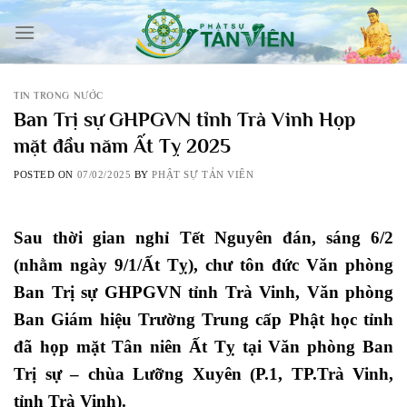
Skip
to
content
TIN TRONG NƯỚC
Ban Trị sự GHPGVN tỉnh Trà Vinh Họp
mặt đầu năm Ất Tỵ 2025
POSTED ON
07/02/2025
BY
PHẬT SỰ TẢN VIÊN
Sau thời gian nghỉ Tết Nguyên đán, sáng 6/2
(nhằm ngày 9/1/Ất Tỵ), chư tôn đức Văn phòng
Ban Trị sự GHPGVN tỉnh Trà Vinh, Văn phòng
Ban Giám hiệu Trường Trung cấp Phật học tỉnh
đã họp mặt Tân niên Ất Tỵ tại Văn phòng Ban
Trị sự – chùa Lưỡng Xuyên (P.1, TP.Trà Vinh,
tỉnh Trà Vinh).