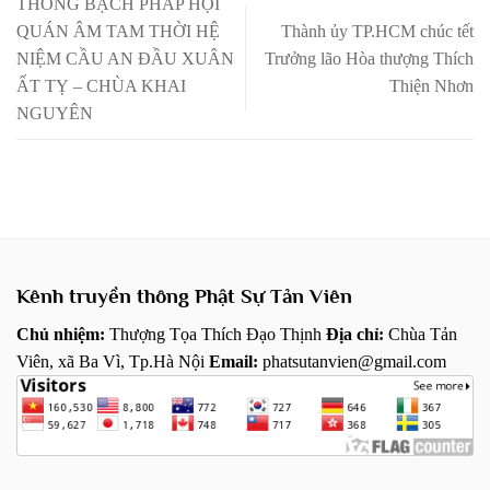
THÔNG BẠCH PHÁP HỘI
QUÁN ÂM TAM THỜI HỆ
Thành ủy TP.HCM chúc tết
NIỆM CẦU AN ĐẦU XUÂN
Trưởng lão Hòa thượng Thích
ẤT TỴ – CHÙA KHAI
Thiện Nhơn
NGUYÊN
Kênh truyền thông Phật Sự Tản Viên
Chủ nhiệm:
Thượng Tọa Thích Đạo Thịnh
Địa chỉ:
Chùa Tản
Viên, xã Ba Vì, Tp.Hà Nội
Email:
phatsutanvien@gmail.com