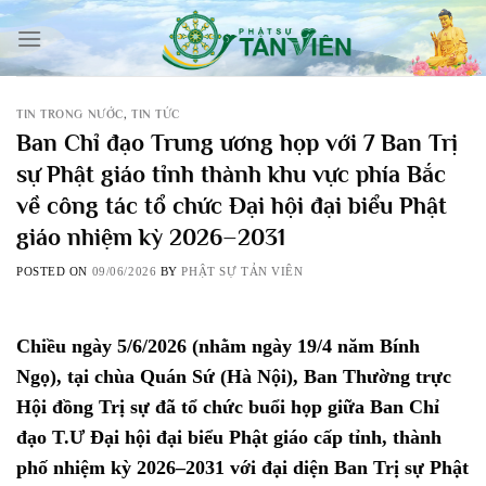
Skip
to
content
TIN TRONG NƯỚC
,
TIN TỨC
Ban Chỉ đạo Trung ương họp với 7 Ban Trị
sự Phật giáo tỉnh thành khu vực phía Bắc
về công tác tổ chức Đại hội đại biểu Phật
giáo nhiệm kỳ 2026–2031
POSTED ON
09/06/2026
BY
PHẬT SỰ TẢN VIÊN
Chiều ngày 5/6/2026 (nhằm ngày 19/4 năm Bính
Ngọ), tại chùa Quán Sứ (Hà Nội), Ban Thường trực
Hội đồng Trị sự đã tổ chức buổi họp giữa Ban Chỉ
đạo T.Ư Đại hội đại biểu Phật giáo cấp tỉnh, thành
phố nhiệm kỳ 2026–2031 với đại diện Ban Trị sự Phật