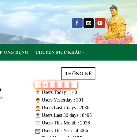
P ỨNG DỤNG
CHUYÊN MỤC KHÁC
THỐNG KÊ
2
1
9
9
5
5
̉
Users Today : 140
ng
Users Yesterday : 301
Users Last 7 days : 2036
Users Last 30 days : 8495
Users This Month : 2036
Users This Year : 45066