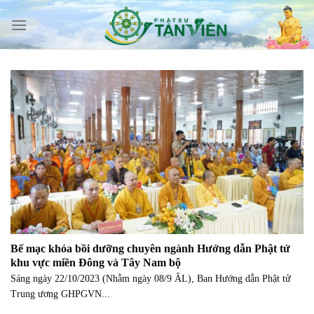
Skip
to
content
Bế mạc khóa bồi dưỡng chuyên ngành Hướng dẫn Phật tử
khu vực miền Đông và Tây Nam bộ
Sáng ngày 22/10/2023 (Nhằm ngày 08/9 ÂL), Ban Hướng dẫn Phật tử
Trung ương GHPGVN...