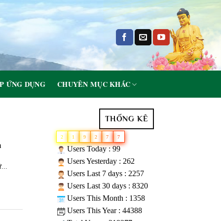
P ỨNG DỤNG
CHUYÊN MỤC KHÁC
THỐNG KÊ
2
1
9
2
7
7
m
Users Today : 99
Users Yesterday : 262
...
Users Last 7 days : 2257
Users Last 30 days : 8320
Users This Month : 1358
Users This Year : 44388