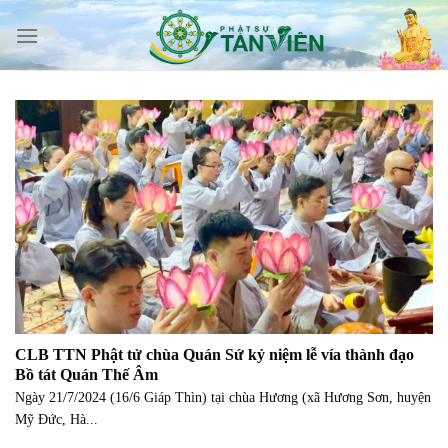
Skip
to
content
CLB TTN Phật tử chùa Quán Sứ kỷ niệm lễ vía thành đạo
Bồ tát Quán Thế Âm
Ngày 21/7/2024 (16/6 Giáp Thìn) tại chùa Hương (xã Hương Sơn, huyện
Mỹ Đức, Hà...