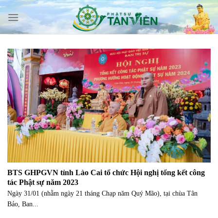
Skip
to
content
BTS GHPGVN tỉnh Lào Cai tổ chức Hội nghị tổng kết công
tác Phật sự năm 2023
Ngày 31/01 (nhằm ngày 21 tháng Chạp năm Quý Mão), tại chùa Tân
Bảo, Ban...