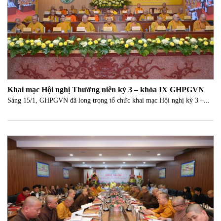
Khai mạc Hội nghị Thường niên kỳ 3 – khóa IX GHPGVN
Sáng 15/1, GHPGVN đã long trọng tổ chức khai mạc Hội nghị kỳ 3 –...