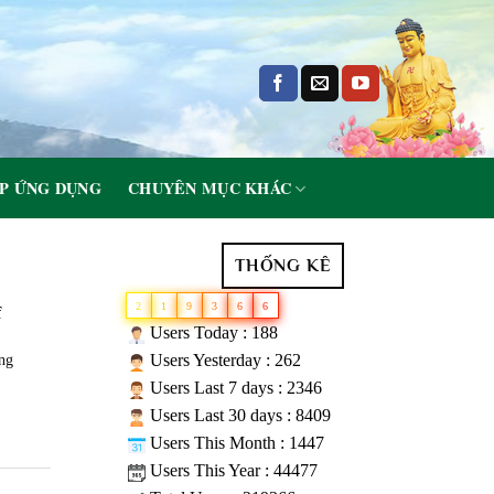
P ỨNG DỤNG
CHUYÊN MỤC KHÁC
THỐNG KÊ
2
1
9
3
6
6
f
Users Today : 188
Users Yesterday : 262
ng
Users Last 7 days : 2346
Users Last 30 days : 8409
Users This Month : 1447
Users This Year : 44477