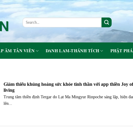
P ÂM TẢN VIÊN
DANH LAM-THÁNH TÍCH
PHẬT PHÁ
Giảm thiểu khủng hoảng sức khỏe tinh thần với app thiền Joy o
living
Trung tâm thiền định Tergar do Lạt Ma Mingyur Rinpoche sáng lập, hiện đa
lên...