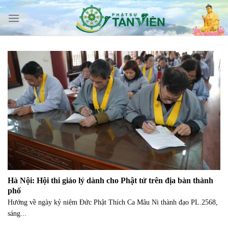
Skip
to
content
Hà Nội: Hội thi giáo lý dành cho Phật tử trên địa bàn thành
phố
Hướng về ngày kỷ niệm Đức Phật Thích Ca Mâu Ni thành đạo PL.2568,
sáng...