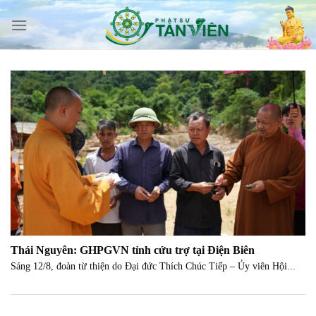
Skip
to
content
Thái Nguyên: GHPGVN tỉnh cứu trợ tại Điện Biên
Sáng 12/8, đoàn từ thiện do Đại đức Thích Chúc Tiếp – Ủy viên Hội...