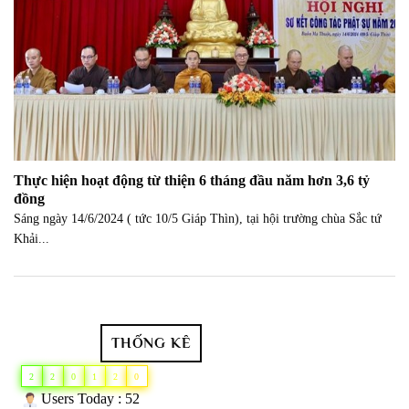
Thực hiện hoạt động từ thiện 6 tháng đầu năm hơn 3,6 tỷ
đồng
Sáng ngày 14/6/2024 ( tức 10/5 Giáp Thìn), tại hội trường chùa Sắc tứ
Khải...
THỐNG KÊ
2
2
0
1
2
0
Users Today : 52