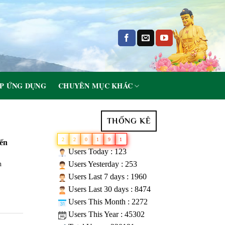
P ỨNG DỤNG
CHUYÊN MỤC KHÁC
THỐNG KÊ
2
2
0
1
9
1
ến
Users Today : 123
Users Yesterday : 253
h
Users Last 7 days : 1960
Users Last 30 days : 8474
Users This Month : 2272
Users This Year : 45302