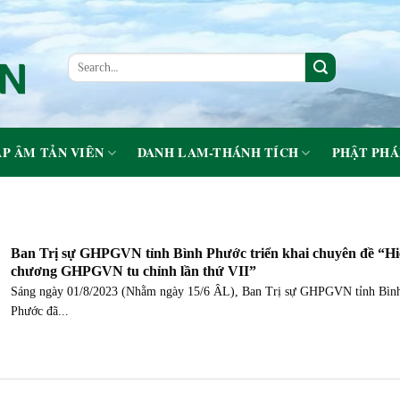
P ÂM TẢN VIÊN
DANH LAM-THÁNH TÍCH
PHẬT PHÁ
Ban Trị sự GHPGVN tỉnh Bình Phước triển khai chuyên đề “Hi
chương GHPGVN tu chỉnh lần thứ VII”
Sáng ngày 01/8/2023 (Nhằm ngày 15/6 ÂL), Ban Trị sự GHPGVN tỉnh Bìn
Phước đã...