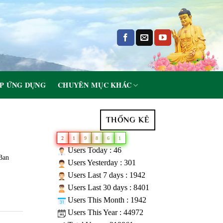
P ỨNG DỤNG
CHUYÊN MỤC KHÁC
THỐNG KÊ
2
1
9
8
6
1
Users Today : 46
Ban
Users Yesterday : 301
Users Last 7 days : 1942
Users Last 30 days : 8401
Users This Month : 1942
Users This Year : 44972