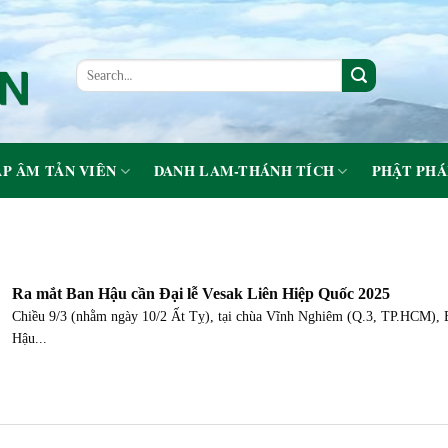
P ÂM TẢN VIÊN
DANH LAM-THÁNH TÍCH
PHẬT PHÁ
Ra mắt Ban Hậu cần Đại lễ Vesak Liên Hiệp Quốc 2025
Chiều 9/3 (nhằm ngày 10/2 Ất Tỵ), tại chùa Vĩnh Nghiêm (Q.3, TP.HCM), 
Hậu...