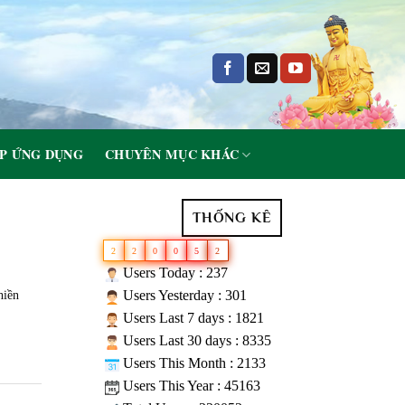
P ỨNG DỤNG
CHUYÊN MỤC KHÁC
THỐNG KÊ
2
2
0
0
5
2
Users Today : 237
Users Yesterday : 301
hiền
Users Last 7 days : 1821
Users Last 30 days : 8335
Users This Month : 2133
Users This Year : 45163