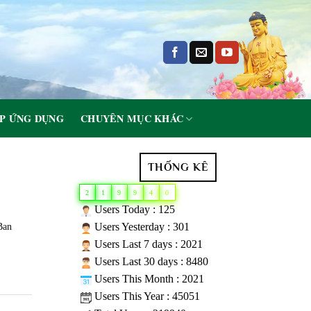
P ỨNG DỤNG
CHUYÊN MỤC KHÁC
THỐNG KÊ
2
1
9
9
4
0
Users Today : 125
Users Yesterday : 301
Ban
Users Last 7 days : 2021
Users Last 30 days : 8480
Users This Month : 2021
Users This Year : 45051