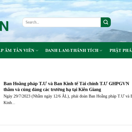
P ÂM TẢN VIÊN
DANH LAM-THÁNH TÍCH
PHẬT PHÁ
Ban Hoằng pháp T.Ư và Ban Kinh tế Tài chính T.Ư GHPGVN
thăm và cúng dàng các trường hạ tại Kiên Giang
Ngày 29/7/2023 (Nhằm ngày 12/6 ÂL), phái đoàn Ban Hoằng pháp T.Ư và 
Kinh...