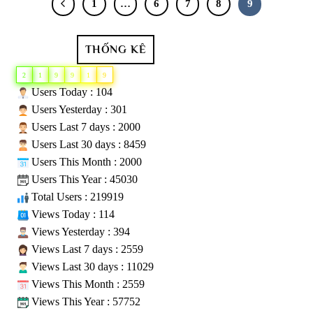
1
…
6
7
8
9
THỐNG KÊ
2
1
9
9
1
9
Users Today : 104
Users Yesterday : 301
Users Last 7 days : 2000
Users Last 30 days : 8459
Users This Month : 2000
Users This Year : 45030
Total Users : 219919
Views Today : 114
Views Yesterday : 394
Views Last 7 days : 2559
Views Last 30 days : 11029
Views This Month : 2559
Views This Year : 57752